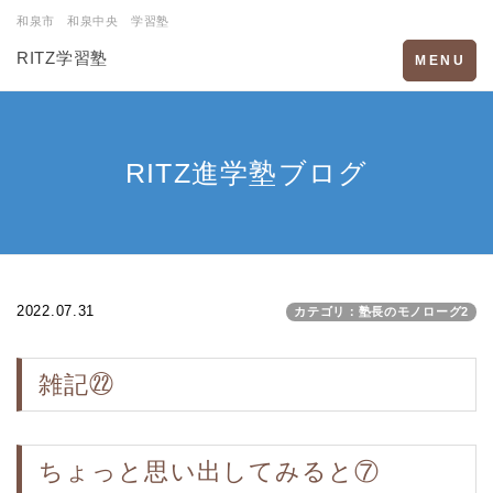
和泉市 和泉中央 学習塾
RITZ学習塾
Toggle
MENU
navigation
RITZ進学塾ブログ
2022.07.31
カテゴリ：塾長のモノローグ2
雑記㉒
ちょっと思い出してみると⑦