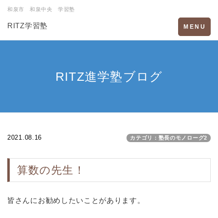
和泉市 和泉中央 学習塾
RITZ学習塾
Toggle
MENU
navigation
RITZ進学塾ブログ
2021.08.16
カテゴリ：塾長のモノローグ2
算数の先生！
皆さんにお勧めしたいことがあります。