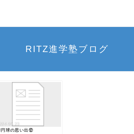
RITZ進学塾ブログ
024.05.23
楕円球の思い出⑫