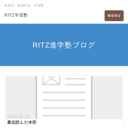
和泉市 和泉中央 学習塾
RITZ学習塾
Toggle
MENU
navigation
RITZ進学塾ブログ
2024.01.23
最近読んだ本⑪