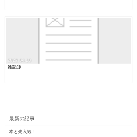
2022.04.10
雑記⑪
最新の記事
本と先入観！