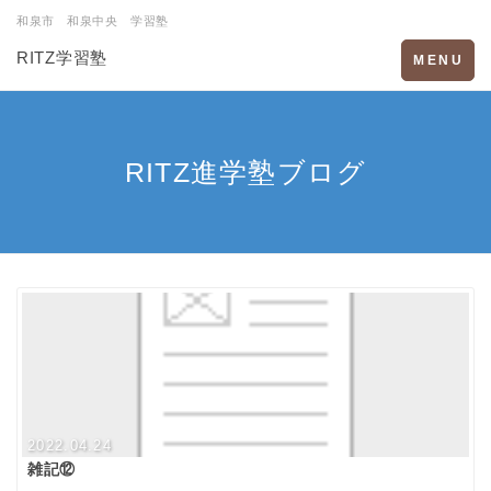
和泉市 和泉中央 学習塾
RITZ学習塾
Toggle
MENU
navigation
RITZ進学塾ブログ
2022.04.24
雑記⑫